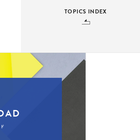
TOPICS INDEX
OAD
ード