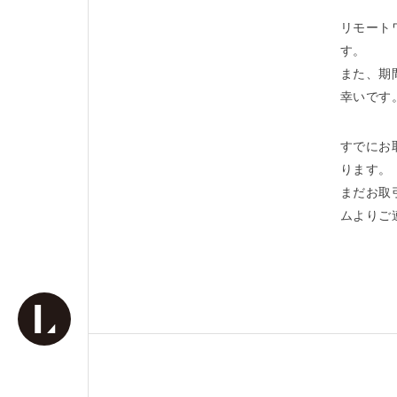
リモート
す。
また、期
幸いです
すでにお
ります。
まだお取
ムよりご