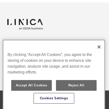
PRIVACY POLICY
CONTACT
RECRUIT
By clicking “Accept All Cookies”, you agree to the
102-0073 東京都千代田区九段北4-3-26 N-cross KUDAN 4F
storing of cookies on your device to enhance site
03-3288-1681
navigation, analyze site usage, and assist in our
4F, 4-3-26 N-cross KUDAN, Kudankita, Chiyoda-ku, Tokyo,
marketing efforts.
102-0073, Japan 03-3288-1681
Accept All Cookies
Reject All
Cookies Settings
IQVIA (NYSE:IQV) は、実用的なインサイトのご提供に特化し、高度な分析機能、変革を
もたらすテクノロジーおよび臨床試験サービスをもって、
ライフサイエンス業界の皆さま
をご支援する世界的なリーディング企業です。IQVIAの詳しい情報は
こちら
をご覧くださ