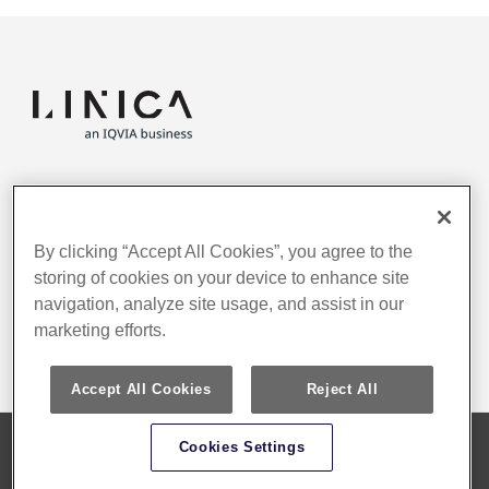
PRIVACY POLICY
CONTACT
RECRUIT
By clicking “Accept All Cookies”, you agree to the
102-0073 東京都千代田区九段北4-3-26 N-cross KUDAN 4F
storing of cookies on your device to enhance site
03-3288-1681
navigation, analyze site usage, and assist in our
4F, 4-3-26 N-cross KUDAN, Kudankita, Chiyoda-ku, Tokyo,
marketing efforts.
102-0073, Japan 03-3288-1681
Accept All Cookies
Reject All
Cookies Settings
IQVIA (NYSE:IQV) は、実用的なインサイトのご提供に特化し、高度な分析機能、変革を
もたらすテクノロジーおよび臨床試験サービスをもって、
ライフサイエンス業界の皆さま